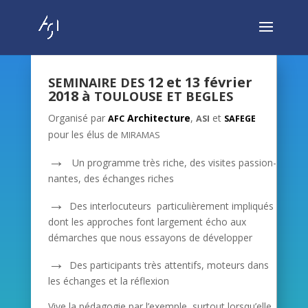
12 et 13 février
SEMINAIRE
DES
2018 à
TOULOUSE
ET
BEGLES
Organ­isé par
Archi­tec­ture
,
et
AFC
ASI
SAFEGE
pour les élus de
MIRAMAS
→
Un pro­gramme très riche, des vis­ites pas­sion­
nantes, des échanges rich­es
→
Des inter­locu­teurs par­ti­c­ulière­ment impliqués
dont les approches font large­ment écho aux
démarch­es que nous essayons de dévelop­per
→
Des par­tic­i­pants très atten­tifs, moteurs dans
les échanges et la réflex­ion
Vive la péd­a­gogie par l’exemple, surtout lorsqu’elle