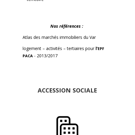
Nos références :
Atlas des marchés immo­biliers du Var
loge­ment – activ­ités – ter­ti­aires pour
l’
EPF
- 2013/2017
PACA
ACCESSION
SOCIALE