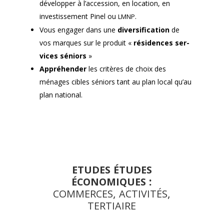
dévelop­per à l’accession, en loca­tion, en
investisse­ment Pinel ou
.
LMNP
Vous engager dans une
diver­si­fi­ca­tion
de
vos mar­ques sur le pro­duit «
rési­dences ser­
vices séniors
»
Appréhen­der
les critères de choix des
ménages cibles séniors tant au plan local qu’au
plan nation­al.
ETUDES
ÉTUDES
:
ÉCONOMIQUES
,
,
COMMERCES
ACTIVITÉS
TERTIAIRE