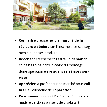
Con­naitre
pré­cisé­ment le
marché de la
rési­dence séniors
sur l’ensemble de ses seg­
ments et de ses pro­duits
Recenser
pré­cisé­ment
l’offre
, la
demande
et les
besoins
dans le cadre du mon­tage
d’une opéra­tion en
rési­dences séniors ser­
vices
Appréci­er
la pro­fondeur de marché pour
cal­i­
br­er
la volumétrie de
l’opération
.
Posi­tion­ner
fine­ment l’opération étudiée en
matière de cibles à vis­er , de pro­duits à