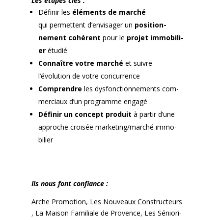
Les étapes clés :
Définir les
élé­ments de marché
qui per­me­t­tent d’envisager un
posi­tion­
nement cohérent
pour le
pro­jet immo­bili­
er
étudié
Con­naître votre marché
et suiv­re
l’évolution de votre con­cur­rence
Com­pren­dre
les dys­fonc­tion­nements com­
mer­ci­aux d’un pro­gramme engagé
Définir un con­cept pro­duit
à par­tir d’une
approche croisée marketing/marché immo­
bili­er
Ils nous font con­fi­ance :
Arche Pro­mo­tion
,
Les Nou­veaux Con­struc­teurs
,
La Mai­son Famil­iale de Provence
,
Les Sénio­r­i­