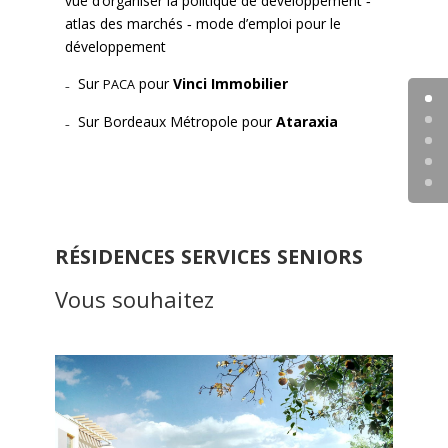
vue d’organiser la poli­tique de développe­ment ‐
atlas des marchés ‐ mode d’emploi pour le
développe­ment
₋ Sur
pour
Vin­ci Immo­bili­er
PACA
₋ Sur Bor­deaux Métro­pole pour
Atarax­ia
RÉSIDENCES
SERVICES
SENIORS
Vous souhaitez