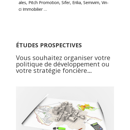
ales
,
Pitch Pro­mo­tion
,
Sifer
,
Eril­ia
,
Semi­vim
,
Vin­
ci Immo­bili­er
…
ÉTUDES
PROSPECTIVES
Vous souhaitez organiser votre
politique de développement ou
votre stratégie foncière…