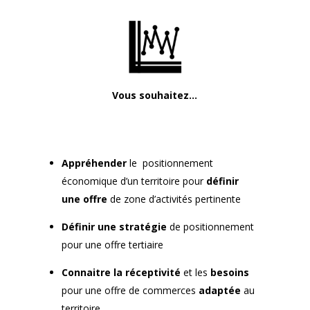
Vous souhaitez…
Appréhen­der
le posi­tion­nement
économique d’un ter­ri­toire pour
définir
une offre
de zone d’activités per­ti­nente
Définir une stratégie
de posi­tion­nement
pour une offre ter­ti­aire
Con­naitre la récep­tiv­ité
et les
besoins
pour une offre de com­merces
adap­tée
au
ter­ri­toire