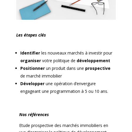
Les étapes clés
Iden­ti­fi­er
les nou­veaux marchés à inve­stir pour
organ­is­er
votre poli­tique de
développe­ment
Posi­tion­ner
un pro­duit dans une
prospec­tive
de marché immo­bili­er
Dévelop­per
une opéra­tion d’envergure
engageant une pro­gram­ma­tion à 5 ou 10 ans.
Nos références
Etude prospec­tive des marchés immo­biliers en