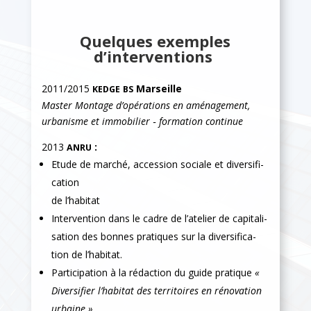
Quelques exemples
d’interventions
2011/2015
Mar­seille
KEDGE
BS
Mas­ter Mon­tage d’opérations en amé­nage­ment,
urban­isme et immo­bili­er ‐ for­ma­tion con­tin­ue
2013
:
ANRU
Etude de marché, acces­sion sociale et diver­si­fi­
ca­tion
de l’habitat
Inter­ven­tion dans le cadre de l’atelier de cap­i­tal­i­
sa­tion des bonnes pra­tiques sur la diver­si­fi­ca­
tion de l’habitat.
Par­tic­i­pa­tion à la rédac­tion du guide pra­tique
«
Diver­si­fi­er l’habitat des ter­ri­toires en réno­va­tion
urbaine »
.