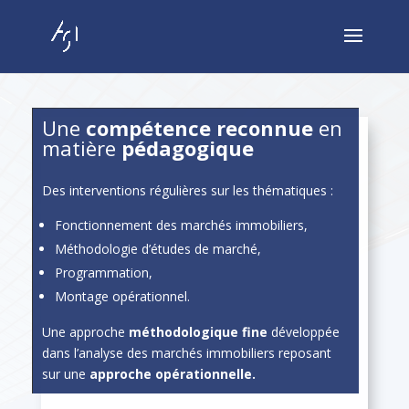
Une
compétence reconnue
en
matière
pédagogique
Des inter­ven­tions régulières sur les thé­ma­tiques :
Fonc­tion­nement des marchés immo­biliers,
Méthodolo­gie d’études de marché,
Pro­gram­ma­tion,
Mon­tage opéra­tionnel.
Une approche
méthodologique fine
dévelop­pée
dans l’analyse des marchés immo­biliers reposant
sur une
approche opéra­tionnelle.