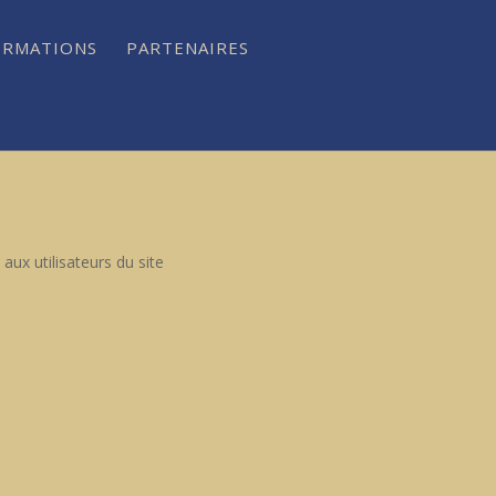
ORMATIONS
PARTENAIRES
ux util­isa­teurs du site