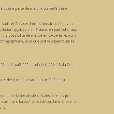
­ple qu’une perte de marché ou perte d’une
urs. Audit et Ser­vices Immobiliers.fr se réserve le
tion applic­a­ble en France, en par­ti­c­uli­er aux
t la pos­si­bil­ité de met­tre en cause la respon­s­
ornographique, quel que soit le sup­port util­isé
–801 du 6 août 2004, l’article L. 226–13 du Code
aire desquels l’utilisateur a accédé au site
ur que pour le besoin de cer­tains ser­vices pro­
e, notam­ment lorsqu’il procède par lui-même à leur
ons.