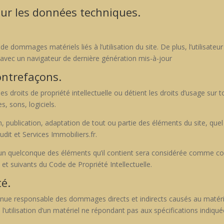
sur les données techniques.
 de dom­mages matériels liés à l’utilisation du site. De plus, l’utilisateu
avec un nav­i­ga­teur de dernière généra­tion mis-à-jour
contrefaçons.
 des droits de pro­priété intel­lectuelle ou détient les droits d’usage sur 
 sons, logi­ciels.
ion, pub­li­ca­tion, adap­ta­tion de tout ou par­tie des élé­ments du site, q
 Audit et Ser­vices Immobiliers.fr.
n quel­conque des élé­ments qu’il con­tient sera con­sid­érée comme con­st
 et suiv­ants du Code de Pro­priété Intel­lectuelle.
té.
enue respon­s­able des dom­mages directs et indi­rects causés au matériel 
 l’utilisation d’un matériel ne répon­dant pas aux spé­ci­fi­ca­tions indiq