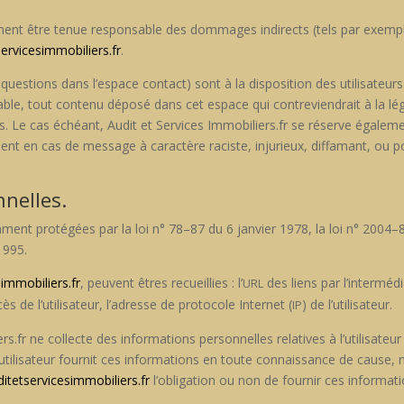
e­ment être tenue respon­s­able des dom­mages indi­rects (tels par exem
servicesimmobiliers.fr
.
es ques­tions dans l’espace con­tact) sont à la dis­po­si­tion des util­isa­te
, tout con­tenu déposé dans cet espace qui con­tre­viendrait à la lég­is­la­
­nées. Le cas échéant, Audit et Ser­vices Immobiliers.fr se réserve égale­men
­ment en cas de mes­sage à car­ac­tère raciste, injurieux, diffamant, ou p
nelles.
ment pro­tégées par la loi n° 78–87 du 6 jan­vi­er 1978, la loi n° 2004
1995.
simmobiliers.fr
, peu­vent êtres recueil­lies : l’
des liens par l’intermédi
URL
cès de l’utilisateur, l’adresse de pro­to­cole Inter­net (
) de l’utilisateur.
IP
fr ne col­lecte des infor­ma­tions per­son­nelles rel­a­tives à l’utilisate
’utilisateur four­nit ces infor­ma­tions en toute con­nais­sance de caus
ditetservicesimmobiliers.fr
l’obligation ou non de fournir ces infor­ma­ti