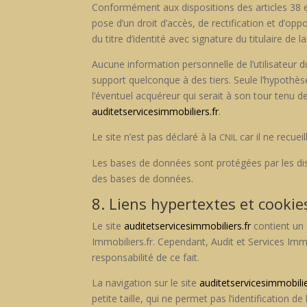
Con­for­mé­ment aux dis­po­si­tions des arti­cles 38 et
pose d’un droit d’accès, de rec­ti­fi­ca­tion et d’
du titre d’identité avec sig­na­ture du tit­u­laire d
Aucune infor­ma­tion per­son­nelle de l’utilisateur 
sup­port quel­conque à des tiers. Seule l’hypothèse 
l’éventuel acquéreur qui serait à son tour tenu de l
auditetservicesimmobiliers.fr
.
Le site n’est pas déclaré à la
car il ne recueil
CNIL
Les bases de don­nées sont pro­tégées par les dis­po­
des bases de don­nées.
8. Liens hypertextes et cookie
Le site
auditetservicesimmobiliers.fr
con­tient un 
Immobiliers.fr. Cepen­dant, Audit et Ser­vices Immobi
respon­s­abil­ité de ce fait.
La nav­i­ga­tion sur le site
auditetservicesimmobilie
petite taille, qui ne per­met pas l’identification de l