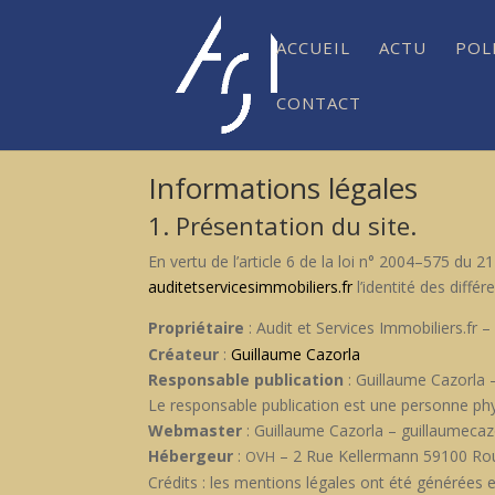
ACCUEIL
ACTU
POL
CONTACT
Informations légales
1. Présentation du site.
En ver­tu de l’article 6 de la loi n° 2004–575 du 21
auditetservicesimmobiliers.fr
l’identité des dif­fér
Pro­prié­taire
: Audit et Ser­vices Immobiliers.fr 
Créa­teur
:
Guil­laume Cazor­la
Respon­s­able pub­li­ca­tion
: Guil­laume Cazor­l
Le respon­s­able pub­li­ca­tion est une per­son­ne 
Web­mas­ter
: Guil­laume Cazor­la – guillaume
Hébergeur
:
– 2 Rue Keller­mann 59100 Ro
OVH
Crédits : les men­tions légales ont été générées et