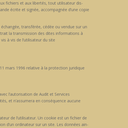
x fichiers et aux lib­ertés, tout util­isa­teur dis­
demande écrite et signée, accom­pa­g­née d’une copie
eur, échangée, trans­férée, cédée ou ven­due sur un
rait la trans­mis­sion des dites infor­ma­tions à
is à vis de l’utilisateur du site
11 mars 1996 rel­a­tive à la pro­tec­tion juridique
avec l’autorisation de Audit et Ser­vices
i vis­ités, et n’assumera en con­séquence aucune
ateur de l’utilisateur. Un cook­ie est un fichi­er de
a­tion d’un ordi­na­teur sur un site. Les don­nées ain­