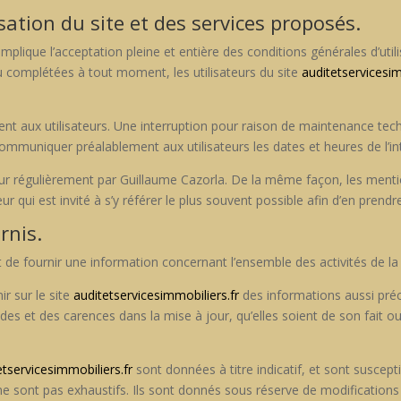
sation du site et des services proposés.
implique l’acceptation pleine et entière des con­di­tions générales d’utili
s ou com­plétées à tout moment, les util­isa­teurs du site
auditetservicesim
t aux util­isa­teurs. Une inter­rup­tion pour rai­son de main­te­nance tec
om­mu­ni­quer préal­able­ment aux util­isa­teurs les dates et heures de l’i
ur régulière­ment par Guil­laume Cazor­la. De la même façon, les men­tio
 qui est invité à s’y référ­er le plus sou­vent pos­si­ble afin d’en pren­dr
rnis.
de fournir une infor­ma­tion con­cer­nant l’ensemble des activ­ités de la
ir sur le site
auditetservicesimmobiliers.fr
des infor­ma­tions aus­si pré­c
tudes et des carences dans la mise à jour, qu’elles soient de son fait ou d
etservicesimmobiliers.fr
sont don­nées à titre indi­catif, et sont sus­cep­t
e sont pas exhaus­tifs. Ils sont don­nés sous réserve de mod­i­fi­ca­tio