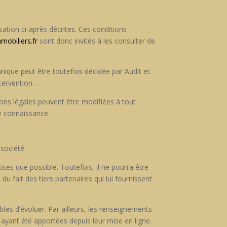
sation ci-après décrites. Ces con­di­tions
mobiliers.fr
sont donc invités à les con­sul­ter de
h­nique peut être toute­fois décidée par Audit et
ntervention.
ns légales peu­vent être mod­i­fiées à tout
e con­nais­sance.
 société.
is­es que pos­si­ble. Toute­fois, il ne pour­ra être
u fait des tiers parte­naires qui lui four­nissent
i­bles d’évoluer. Par ailleurs, les ren­seigne­ments
ns ayant été apportées depuis leur mise en ligne.