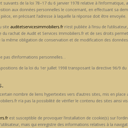
 suiv­ants de la loi 78–17 du 6 jan­vi­er 1978 rel­a­tive à l’informatique, au
opposition aux don­nées per­son­nelles le con­cer­nant, en effec­tu­ant sa 
e la pièce, en pré­cisant l’adresse à laque­lle la réponse doit être envoyée.
du site
auditetservicesimmobiliers.fr
n’est pub­liée à l’insu de l’utilisat
du rachat de Audit et Ser­vices Immobiliers.fr et de ses droits per­me­t­t
a même oblig­a­tion de con­ser­va­tion et de mod­i­fi­ca­tion des don­nées v
le pas d’informations per­son­nelles. .
si­tions de la loi du 1er juil­let 1998 trans­posant la direc­tive 96/9 du 
s.
cer­tain nom­bre de liens hyper­textes vers d’autres sites, mis en place 
liers.fr n’a pas la pos­si­bil­ité de véri­fi­er le con­tenu des sites ain­s
rs.fr
est sus­cep­ti­ble de provo­quer l’installation de cookie(s) sur l’ordin
’utilisateur, mais qui enreg­istre des infor­ma­tions rel­a­tives à la nav­i­g