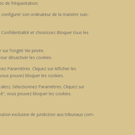
es de fréquen­ta­tion.
 con­fig­ur­er son ordi­na­teur de la manière suiv­
­fi­den­tial­ité et choi­sis­sez Blo­quer tous les
r sur l’onglet Vie privée.
ur dés­ac­tiv­er les cook­ies.
­nez Paramètres. Cliquez sur Affich­er les
vous pou­vez blo­quer les cook­ies.
tales). Sélec­tion­nez Paramètres. Cliquez sur
ité”, vous pou­vez blo­quer les cook­ies.
bu­tion exclu­sive de juri­dic­tion aux tri­bunaux com­