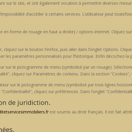
ieure sur le site, et ont égale­ment voca­tion à per­me­t­tre divers­es mesur
l’impossibilité d’accéder à cer­tains ser­vices. L’utilisateur peut toute­fois
me en forme de rouage en haut a droite) / options inter­net. Cliquez sur Con
r, cliquez sur le bou­ton Fire­fox, puis aller dans l’onglet Options. Cli­que
s­er les paramètres per­son­nal­isés pour l’historique. Enfin décochez-la po
­teur sur le pic­togramme de menu (sym­bol­isé par un rouage). Sélec­tion
al­ité”, cliquez sur Paramètres de con­tenu. Dans la sec­tion “Cook­ies”, 
teur sur le pic­togramme de menu (sym­bol­isé par trois lignes hor­i­zon­
on­fi­den­tial­ité”, cliquez sur préférences. Dans l’onglet “Con­fi­den­tial­
on de juridiction.
itetservicesimmobiliers.fr
est soumis au droit français. Il est fait attri­
nées.