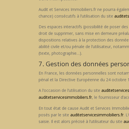
Audit et Ser­vices Immobiliers.fr ne pour­ra égal
chance) con­sé­cu­tifs à l’utilisation du site
auditet
Des espaces inter­ac­t­ifs (pos­si­bil­ité de pos­er d
droit de sup­primer, sans mise en demeure préal­able
dis­po­si­tions rel­a­tives à la pro­tec­tion des don
abil­ité civile et/ou pénale de l’utilisateur, notam
(texte, pho­togra­phie…).
7. Gestion des données person
En France, les don­nées per­son­nelles sont notam­
pénal et la Direc­tive Européenne du 24 octo­bre 
A l’occasion de l’utilisation du site
auditetservice
auditetservicesimmobiliers.fr
, le four­nisseur d’ac
En tout état de cause Audit et Ser­vices Immobiliers.
posés par le site
auditetservicesimmobiliers.fr
. L
saisie. Il est alors pré­cisé à l’utilisateur du site
au