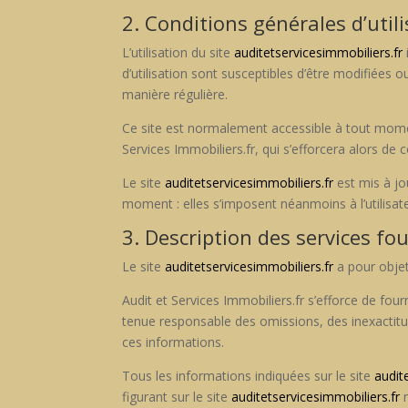
2. Conditions générales d’utili
L’utilisation du site
auditetservicesimmobiliers.fr
d’utilisation sont sus­cep­ti­bles d’être mod­i­fiée
manière régulière.
Ce site est nor­male­ment acces­si­ble à tout momen
Ser­vices Immobiliers.fr, qui s’efforcera alors de c
Le site
auditetservicesimmobiliers.fr
est mis à jo
moment : elles s’imposent néan­moins à l’utilisateur
3. Description des services fou
Le site
auditetservicesimmobiliers.fr
a pour objet 
Audit et Ser­vices Immobiliers.fr s’efforce de fourn
tenue respon­s­able des omis­sions, des inex­ac­ti­
ces infor­ma­tions.
Tous les infor­ma­tions indiquées sur le site
audit
fig­u­rant sur le site
auditetservicesimmobiliers.fr
n