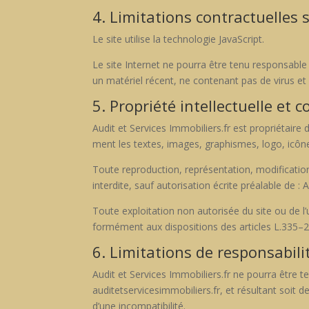
4. Limitations contractuelles 
Le site utilise la tech­nolo­gie JavaScript.
Le site Inter­net ne pour­ra être tenu respon­s­able
un matériel récent, ne con­tenant pas de virus et 
5. Propriété intellectuelle et 
Audit et Ser­vices Immobiliers.fr est pro­prié­taire
ment les textes, images, graphismes, logo, icônes,
Toute repro­duc­tion, représen­ta­tion, mod­i­fi­ca­t
inter­dite, sauf autori­sa­tion écrite préal­able de :
Toute exploita­tion non autorisée du site ou de l’u
for­mé­ment aux dis­po­si­tions des arti­cles L.335–2
6. Limitations de responsabili
Audit et Ser­vices Immobiliers.fr ne pour­ra être t
auditetservicesimmobiliers.fr, et résul­tant soit de
d’une incom­pat­i­bil­ité.