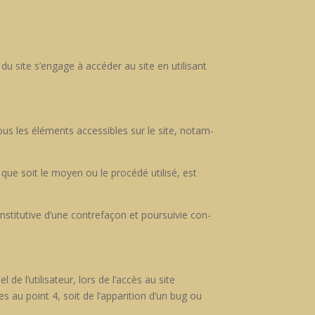
r du site s’engage à accéder au site en util­isant
tous les élé­ments acces­si­bles sur le site, notam­
uel que soit le moyen ou le procédé util­isé, est
i­tu­tive d’une con­tre­façon et pour­suiv­ie con­
de l’utilisateur, lors de l’accès au site
uées au point 4, soit de l’apparition d’un bug ou