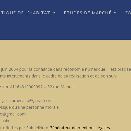
ITIQUE DE L’HABITAT
ETUDES DE MARCHÉ
F
 juin 2004 pour la con­fi­ance dans l’économie numérique, il est pré­cisé a
ents inter­venants dans le cadre de sa réal­i­sa­tion et de son suivi :
–
41164319000092 – 32 rue Manuel
SARL
a – guillaumecazo@gmail.com
physique ou une per­son­ne morale.
cazo@gmail.com
ubaix
 offertes par Sub­delir­i­um
Généra­teur de men­tions légales