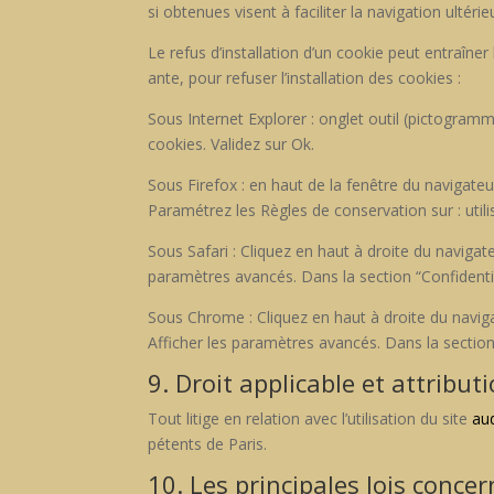
si obtenues visent à faciliter la nav­i­ga­tion ultér
Le refus d’installation d’un cook­ie peut entraîn­er 
ante, pour refuser l’installation des cook­ies :
Sous Inter­net Explor­er : onglet out­il (pic­togram
cook­ies. Validez sur Ok.
Sous Fire­fox : en haut de la fenêtre du nav­i­ga­teu
Paramétrez les Règles de con­ser­va­tion sur : utili
Sous Safari : Cliquez en haut à droite du nav­i­ga
paramètres avancés. Dans la sec­tion “Con­fi­den­ti
Sous Chrome : Cliquez en haut à droite du nav­i­ga­
Affich­er les paramètres avancés. Dans la sec­tion “C
9. Droit applicable et attributi
Tout lit­ige en rela­tion avec l’utilisation du site
aud
pé­tents de Paris.
10. Les principales lois concer